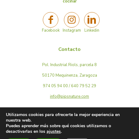
cocinar
Facebook
Instagram
Linkedin
Contacto
Pol. Industrial Riols, parcela 8
50170 Mequinenza, Zaragoza
974 05 94 00 / 640 79 52 29
info@pipsnature.com
Seleccione
Como está siendo tu experiencia navegando por la web?
una
Utilizamos cookies para ofrecerte la mejor experiencia en
opción
nuestra web.
de
Puedes aprender más sobre qué cookies utilizamos o
1
Nada bien
Muy bien
desactivarlas en los
ajustes
.
© 2026 Pips Nature | Todos los derechos reservados |
a
Aviso legal
|
Política de privacidad
|
Política de cookies